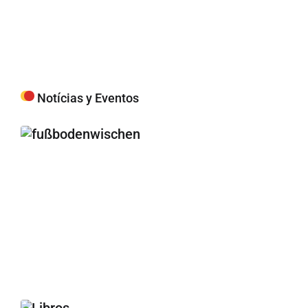
Hö
Notícias y Eventos
Fu
– 
Li