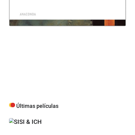
Últimas películas
SI
20
Reg