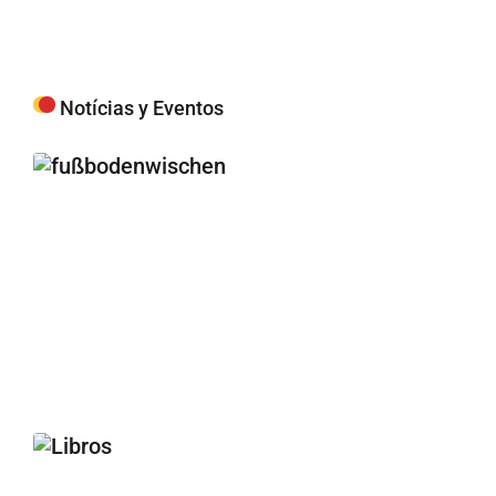
Notícias y Eventos
Fu
– 
Li
le
20